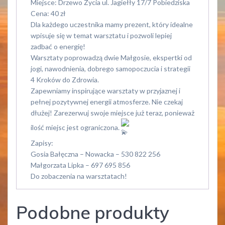
Miejsce: Drzewo Życia ul. Jagiełły 17/7 Pobiedziska
Cena: 40 zł
Dla każdego uczestnika mamy prezent, który idealne
wpisuje się w temat warsztatu i pozwoli lepiej
zadbać o energię!
Warsztaty poprowadzą dwie Małgosie, ekspertki od
jogi, nawodnienia, dobrego samopoczucia i strategii
4 Kroków do Zdrowia.
Zapewniamy inspirujące warsztaty w przyjaznej i
pełnej pozytywnej energii atmosferze. Nie czekaj
dłużej! Zarezerwuj swoje miejsce już teraz, ponieważ
ilość miejsc jest ograniczona.
Zapisy:
Gosia Bałęczna – Nowacka – 530 822 256
Małgorzata Lipka – 697 695 856
Do zobaczenia na warsztatach!
Podobne produkty