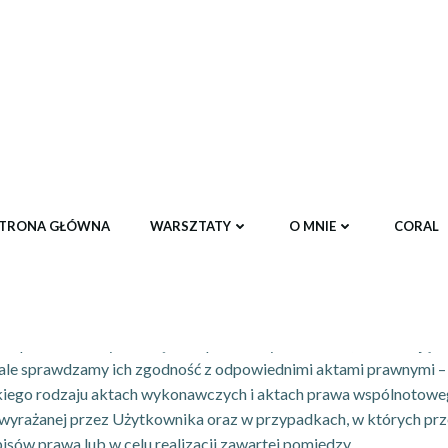
twarzania i ochrony danych osobowych
taniem przez nich ze strony internetowej warsztatywitalne.pl
isie jest
TRONA GŁÓWNA
WARSZTATY
O MNIE
CORAL
 opracowaliśmy wewnętrzne procedury i zalecenia, które mają 
tale sprawdzamy ich zgodność z odpowiednimi aktami prawnymi –
elkiego rodzaju aktach wykonawczych i aktach prawa wspólnotowe
yrażanej przez Użytkownika oraz w przypadkach, w których prz
sów prawa lub w celu realizacji zawartej pomiędzy