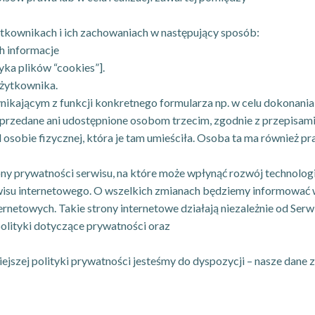
żytkownikach i ich zachowaniach w następujący sposób:
h informacje
yka plików “cookies”].
użytkownika.
nikającym z funkcji konkretnego formularza np. w celu dokonani
przedane ani udostępnione osobom trzecim, zgodnie z przepisam
sobie fizycznej, która je tam umieściła. Osoba ta ma również pr
y prywatności serwisu, na które może wpłynąć rozwój technologi
isu internetowego. O wszelkich zmianach będziemy informować w
ternetowych. Takie strony internetowe działają niezależnie od Ser
polityki dotyczące prywatności oraz
iejszej polityki prywatności jesteśmy do dyspozycji – nasze da