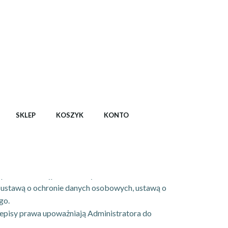
SKLEP
KOSZYK
KONTO
zapobiec udostępnieniu danych osobom
 ustawą o ochronie danych osobowych, ustawą o
go.
episy prawa upoważniają Administratora do