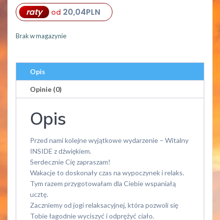
20,04
PLN
raty
od
Brak w magazynie
Opis
Opinie (0)
Opis
Przed nami kolejne wyjątkowe wydarzenie – Witalny
INSIDE z dźwiękiem.
Serdecznie Cię zapraszam!
Wakacje to doskonały czas na wypoczynek i relaks.
Tym razem przygotowałam dla Ciebie wspaniałą
ucztę.
Zaczniemy od jogi relaksacyjnej, która pozwoli się
Tobie łagodnie wyciszyć i odprężyć ciało.