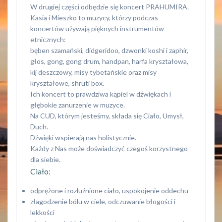
W drugiej części odbędzie się koncert PRAHUMIRA.
Kasia i Mieszko to muzycy, którzy podczas
koncertów używają pięknych instrumentów
etnicznych:
bęben szamański, didgeridoo, dzwonki koshi i zaphir,
głos, gong, gong drum, handpan, harfa kryształowa,
kij deszczowy, misy tybetańskie oraz misy
kryształowe, shruti box.
Ich koncert to prawdziwa kąpiel w dźwiękach i
głębokie zanurzenie w muzyce.
Na CUD, którym jesteśmy, składa się Ciało, Umysł,
Duch.
Dźwięki wspierają nas holistycznie.
Każdy z Nas może doświadczyć czegoś korzystnego
dla siebie.
Ciało:
odprężone i rozluźnione ciało, uspokojenie oddechu
złagodzenie bólu w ciele, odczuwanie błogości i
lekkości