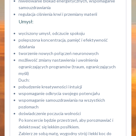
niwelowanie blokad energetycznych, wspomaganie
samouzdrawiania
regulacja ciśnienia krwi i przemiany materii
Umysł:
wyciszony umysł, odczucie spokoju
polepszona koncentracja, pamięć i efektywność
działania
tworzenie nowych połączeń neuronowych
możliwość zmiany nastawienia i uwolnienia
ograniczających programów (traum, ograniczających
myśli)
Duch:
pobudzenie kreatywności i intuicji
wspomaganie odkrycia swojego potencjału
wspomaganie samouzdrawiania na wszystkich
poziomach
doświadczenie poczucia wolności
Po koncercie będzie przestrzeń, aby porozmawiać i
delektować się lekkim posiłkiem.
Zabierz ze sobą matę, wygodny strój i lekki koc do